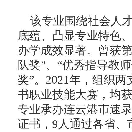
该
专业围绕
社会人
底蕴
、
凸显专业特色
办学
成效显著。
曾获
队奖
”、
“
优秀
指导教师
奖
”
。
2021年，
组织两
书职业技能大赛，均
专业承办
连云港市速
证书
，
9人通过
各省
、