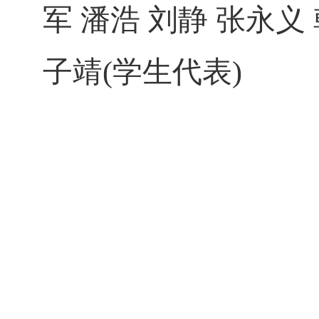
军
潘
浩
刘
静
张永义
子靖
(
学生
代表
)