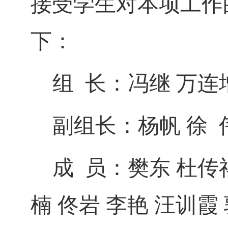
接受学生对本项工作
下：
组
长：冯
继
万连
副组长：杨
帆
徐
成
员：樊
东
杜传
楠 佟岩
李
艳
汪训霞